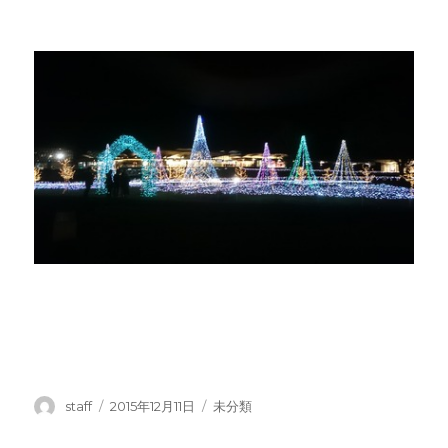
投
投
カ
staff
2015年12月11日
未分類
稿
稿
テ
者
日:
ゴ