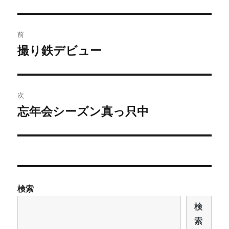
リ
ー
投
前
稿
撮り鉄デビュー
前
の
ナ
投
ビ
稿:
次
ゲ
忘年会シーズン真っ只中
次
の
ー
投
シ
稿:
ョ
検索
ン
検
索