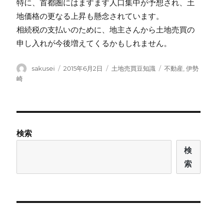
特に、首都圏にはますます人口集中が予想され、土
地価格の更なる上昇も懸念されています。
相続税の支払いのために、地主さんから土地売買の
申し入れが今後増えてくるかもしれません。
投
投
カ
タ
sakusei
2015年6月2日
土地売買豆知識
不動産
,
伊勢
稿
稿
テ
グ
崎
者
日:
ゴ
リ
ー
検索
検
索