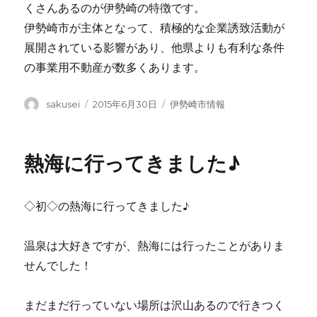
くさんあるのが伊勢崎の特徴です。
伊勢崎市が主体となって、積極的な企業誘致活動が
展開されている影響があり、他県よりも有利な条件
の事業用不動産が数多くあります。
投
投
カ
sakusei
2015年6月30日
伊勢崎市情報
稿
稿
テ
者
日:
ゴ
リ
熱海に行ってきました♪
ー
◇初◇の熱海に行ってきました♪
温泉は大好きですが、熱海には行ったことがありま
せんでした！
まだまだ行っていない場所は沢山あるので行きつく