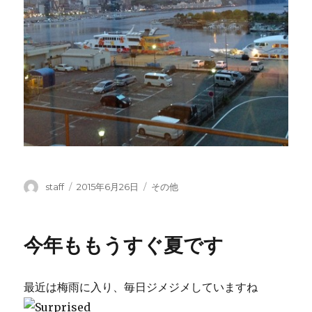
投
投
カ
staff
2015年6月26日
その他
稿
稿
テ
者
日:
ゴ
リ
今年ももうすぐ夏です
ー
最近は梅雨に入り、毎日ジメジメしていますね