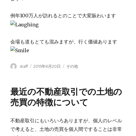
例年100万人が訪れるとのことで大変賑わいます
会場も道もとても混みますが、行く価値あります
投
投
カ
staff
2015年6月20日
その他
稿
稿
テ
者
日:
ゴ
リ
最近の不動産取引での土地の
ー
売買の特徴について
不動産取引にもいろいろありますが、個人のレベル
で考えると、土地の売買を個人間ですることは非常