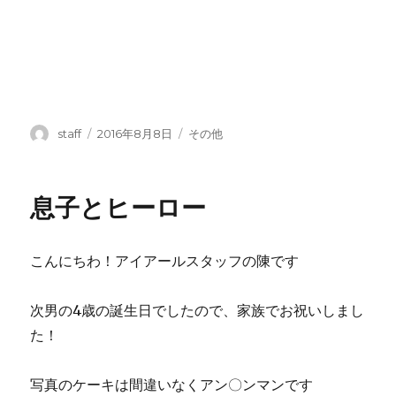
投
投
カ
staff
2016年8月8日
その他
稿
稿
テ
者
日:
ゴ
リ
息子とヒーロー
ー
こんにちわ！アイアールスタッフの陳です
次男の4歳の誕生日でしたので、家族でお祝いしまし
た！
写真のケーキは間違いなくアン〇ンマンです