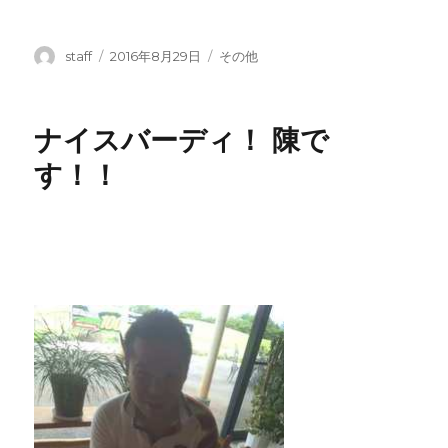
投
投
カ
staff
2016年8月29日
その他
稿
稿
テ
者
日:
ゴ
リ
ナイスバーディ！ 陳で
ー
す！！