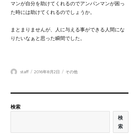
マンが自分を助けてくれるのでアンパンマンが困っ
た時には助けてくれるのでしょうか。
まとまりませんが、人に与える事ができる人間にな
りたいなぁと思った瞬間でした。
投
投
カ
staff
2016年8月2日
その他
稿
稿
テ
者
日:
ゴ
リ
ー
検索
検
索