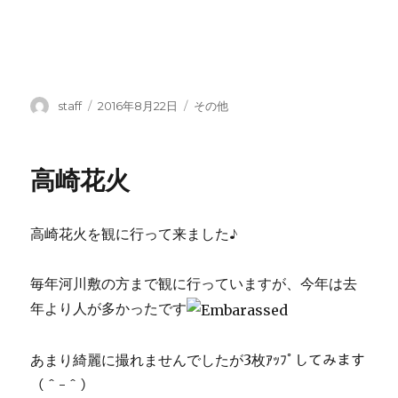
投
投
カ
staff
2016年8月22日
その他
稿
稿
テ
者
日:
ゴ
リ
高崎花火
ー
高崎花火を観に行って来ました♪
毎年河川敷の方まで観に行っていますが、今年は去
年より人が多かったです
あまり綺麗に撮れませんでしたが3枚ｱｯﾌﾟしてみます
（＾-＾）