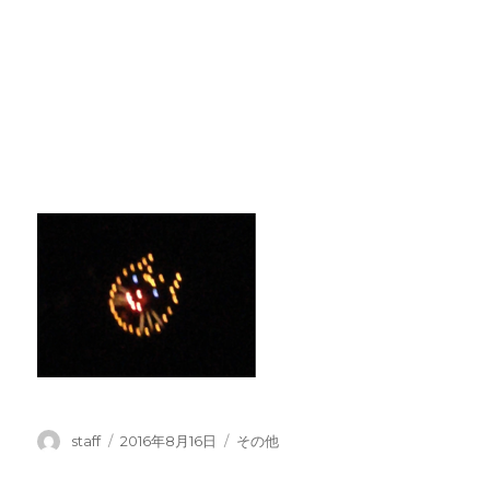
投
投
カ
staff
2016年8月16日
その他
稿
稿
テ
者
日:
ゴ