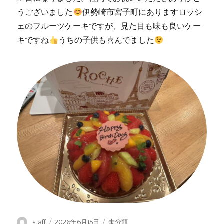
うございました
伊勢崎市宮子町にありますロッシ
ェのフルーツケーキですが、見た目も味も良いケー
キですね
うちの子供も喜んでました
投
投
カ
staff
2026年6月15日
未分類