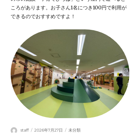
ころがあります。お子さん1名につき100円で利用が
できるのでおすすめですよ！
投
投
カ
staff
2026年7月27日
未分類
稿
稿
テ