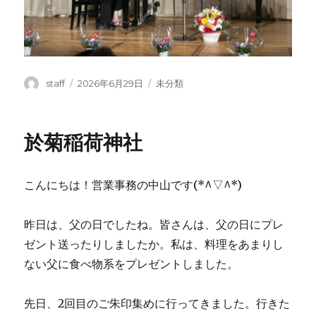
投
投
カ
staff
2026年6月29日
未分類
稿
稿
テ
者
日:
ゴ
リ
於菊稲荷神社
ー
こんにちは！営業事務の中山です(*^▽^*)
昨日は、父の日でしたね。皆さんは、父の日にプレ
ゼント送ったりしましたか。私は、料理をあまりし
ない父に食べ物系をプレゼントしました。
先日、2回目のご朱印集めに行ってきました。行きた