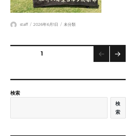
投
投
カ
staff
2026年6月1日
未分類
稿
稿
テ
者
日:
ゴ
リ
ー
投
固定ページ
1
次の
稿
ペー
ジ
ナ
検索
ビ
検
ゲ
索
ー