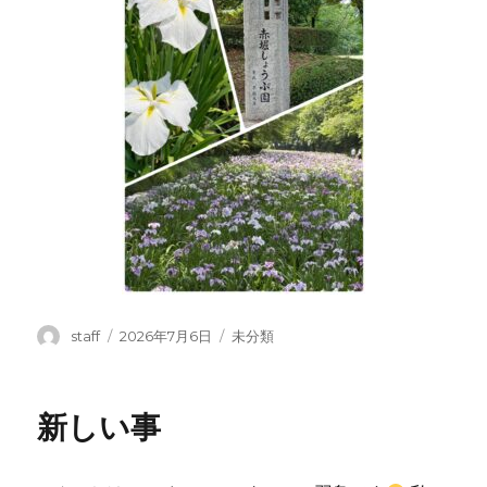
投
投
カ
staff
2026年7月6日
未分類
稿
稿
テ
者
日:
ゴ
リ
新しい事
ー