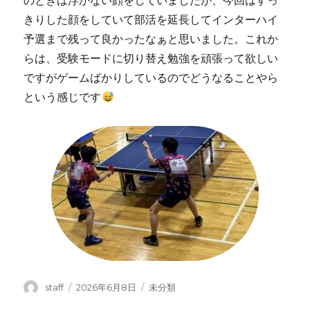
のときは浮かない顔をしていましたが、今回はすっ
きりした顔をしていて部活を延長してインターハイ
予選まで残って良かったなぁと思いました。これか
らは、受験モードに切り替え勉強を頑張って欲しい
ですがゲームばかりしているのでどうなることやら
という感じです
投
投
カ
staff
2026年6月8日
未分類
稿
稿
テ