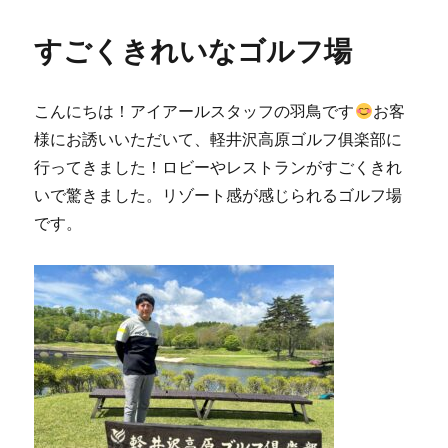
者
日:
ゴ
リ
すごくきれいなゴルフ場
ー
こんにちは！アイアールスタッフの羽鳥です
お客
様にお誘いいただいて、軽井沢高原ゴルフ俱楽部に
行ってきました！ロビーやレストランがすごくきれ
いで驚きました。リゾート感が感じられるゴルフ場
です。