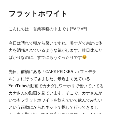
者
日:
ゴ
リ
フラットホワイト
ー
こんにちは！営業事務の中山です(*^▽^*)
今日は晴れて朝から暑いですね。暑すぎて余計に体
力を消耗されているような気がします。昨日休んだ
ばかりなのに、すでにもうぐったりです
先日、前橋にある「CAFE FEDERAL（フェデラ
ル）」に行ってきました。最近よく見ている
YouTubeの動画でカナダにワーホリで働いていてる
カナさんの動画を見ています。そこで、カナさんが
いつもフラットホワイトを飲んでいて飲んでみたい
という衝動にかられネットで探して行ってきまし