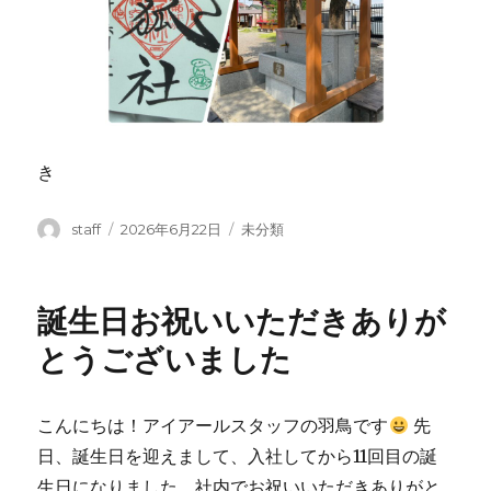
き
投
投
カ
staff
2026年6月22日
未分類
稿
稿
テ
者
日:
ゴ
リ
誕生日お祝いいただきありが
ー
とうございました
こんにちは！アイアールスタッフの羽鳥です
先
日、誕生日を迎えまして、入社してから11回目の誕
生日になりました。社内でお祝いいただきありがと