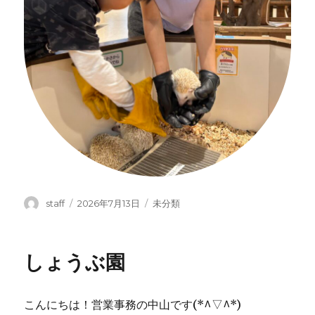
投
投
カ
staff
2026年7月13日
未分類
稿
稿
テ
者
日:
ゴ
リ
しょうぶ園
ー
こんにちは！営業事務の中山です(*^▽^*)