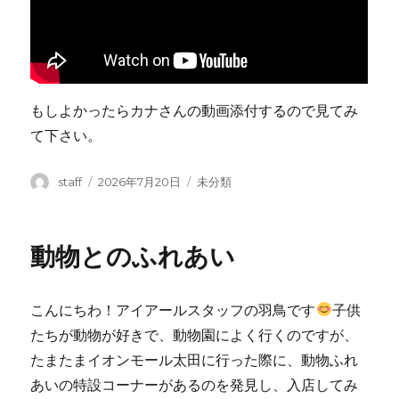
もしよかったらカナさんの動画添付するので見てみ
て下さい。
投
投
カ
staff
2026年7月20日
未分類
稿
稿
テ
者
日:
ゴ
リ
動物とのふれあい
ー
こんにちわ！アイアールスタッフの羽鳥です
子供
たちが動物が好きで、動物園によく行くのですが、
たまたまイオンモール太田に行った際に、動物ふれ
あいの特設コーナーがあるのを発見し、入店してみ