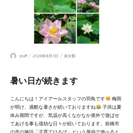
投
投
カ
staff
2026年8月3日
未分類
稿
稿
テ
者
日:
ゴ
リ
暑い日が続きます
ー
こんにちは！アイアールスタッフの羽鳥です
梅雨
が明け、過酷な暑さが続いておりますね
子供は夏
休み期間ですが、気温が高くなかなか屋外で遊ばせ
てあげる事も億劫な日々が続いております。前橋市
の市の施設「子育てひろば」という屋内で遊べると