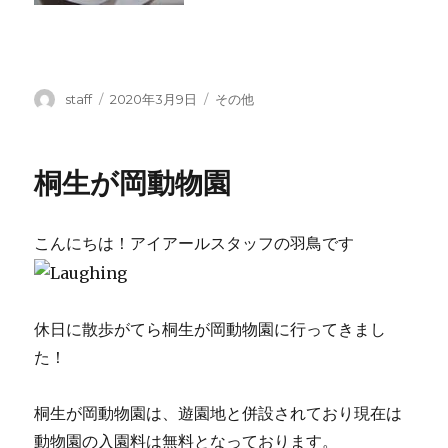
投
投
カ
staff
2020年3月9日
その他
稿
稿
テ
者
日:
ゴ
リ
桐生が岡動物園
ー
こんにちは！アイアールスタッフの羽鳥です
休日に散歩がてら桐生が岡動物園に行ってきまし
た！
桐生が岡動物園は、遊園地と併設されており現在は
動物園の入園料は無料となっております。