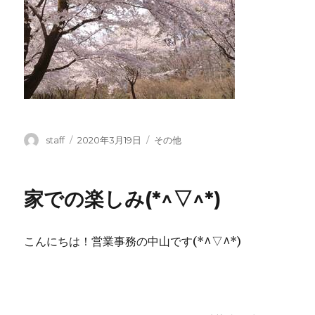
投
投
カ
staff
2020年3月19日
その他
稿
稿
テ
者
日:
ゴ
リ
家での楽しみ(*^▽^*)
ー
こんにちは！営業事務の中山です(*^▽^*)