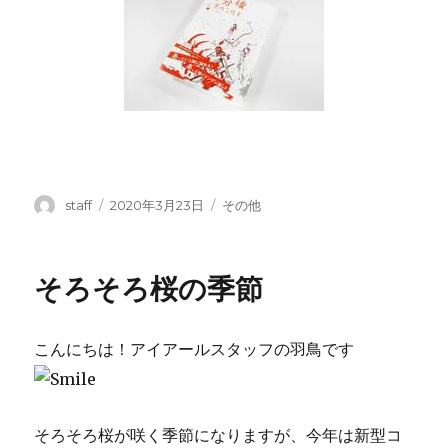
投
投
カ
staff
2020年3月23日
その他
稿
稿
テ
者
日:
ゴ
リ
そろそろ桜の季節
ー
こんにちは！アイアールスタッフの羽鳥です
そろそろ桜が咲く季節になりますが、今年は新型コ