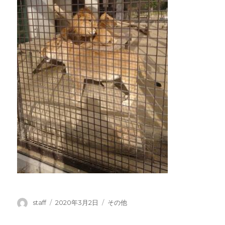
投
投
カ
staff
2020年3月2日
その他
稿
稿
テ
者
日:
ゴ