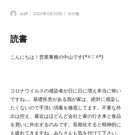
投
投
カ
staff
2020年3月30日
その他
稿
稿
テ
者
日:
ゴ
リ
読書
ー
こんにちは！営業事務の中山です(*^▽^*)
コロナウイルスの感染者が日に日に増え本当に怖い
ですね…。基礎疾患がある我が家は、絶対に感染し
たくないので手洗い消毒を徹底してます。不要な外
出は控え、最近はほどんど会社と家の行き来と食品
を買いに外出するのみです。長期化すると精神的に
も疲れてきますね。みなさんも気を付けて下さい。