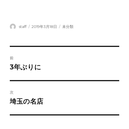
投
投
カ
staff
2019年3月18日
未分類
稿
稿
テ
者
日:
ゴ
リ
ー
投
前
稿
3年ぶりに
前
の
ナ
投
ビ
稿:
次
ゲ
埼玉の名店
次
の
ー
投
シ
稿: