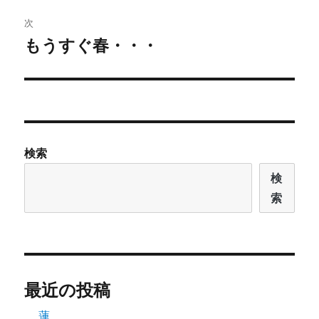
ビ
稿:
次
ゲ
もうすぐ春・・・
次
の
ー
投
シ
稿:
ョ
検索
ン
検
索
最近の投稿
蓮