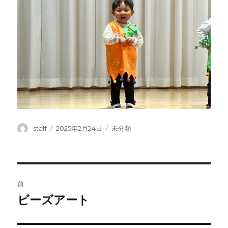
投
投
カ
staff
2025年2月24日
未分類
稿
稿
テ
者
日:
ゴ
リ
ー
投
前
稿
ビーズアート
前
の
ナ
投