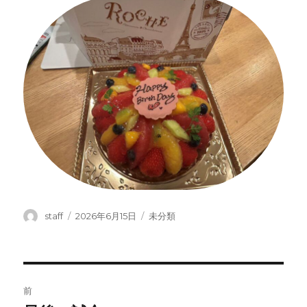
投
投
カ
staff
2026年6月15日
未分類
稿
稿
テ
者
日:
ゴ
リ
ー
投
前
稿