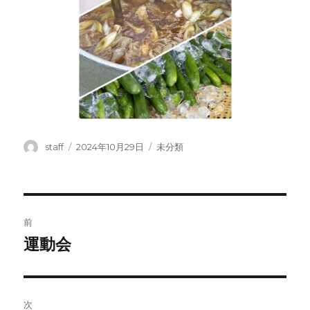
投
投
カ
staff
2024年10月29日
未分類
稿
稿
テ
者
日:
ゴ
リ
ー
投
前
稿
運動会
前
の
ナ
投
ビ
稿:
次