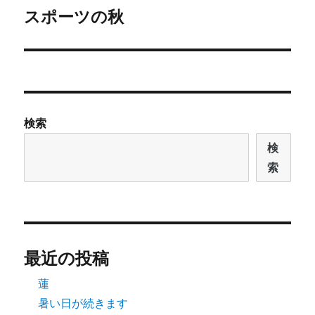
ゲ
スポーツの秋
次
の
ー
投
シ
稿:
ョ
検索
ン
検
索
最近の投稿
蓮
暑い日が続きます