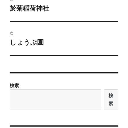
稿
於菊稲荷神社
前
の
ナ
投
ビ
稿:
次
ゲ
しょうぶ園
次
の
ー
投
シ
稿:
ョ
検索
ン
検
索