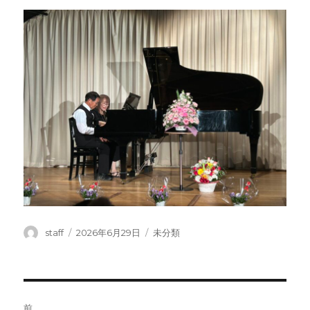
投
投
カ
staff
2026年6月29日
未分類
稿
稿
テ
者
日:
ゴ
リ
ー
投
前