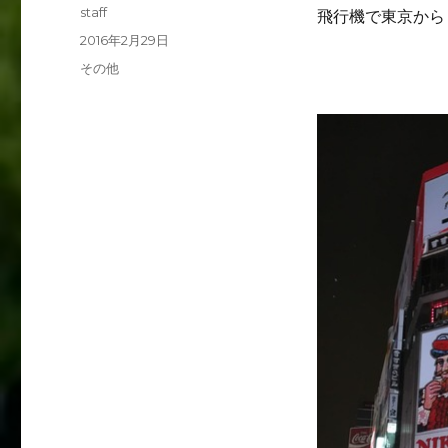
投
staff
飛行機で東京から
稿
投
2016年2月29日
者
稿
カ
その他
日:
テ
ゴ
リ
ー