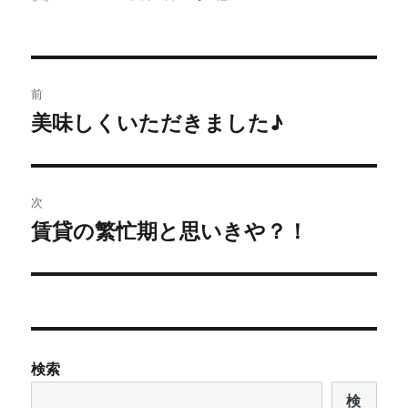
稿
稿
テ
者
日:
ゴ
リ
ー
投
前
稿
美味しくいただきました♪
前
の
ナ
投
ビ
稿:
次
ゲ
賃貸の繁忙期と思いきや？！
次
の
ー
投
シ
稿:
ョ
検索
ン
検