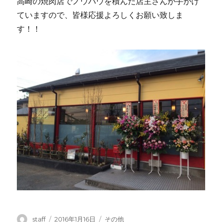
高崎の焼肉店でノウハウを積んだ店主さんが手がけ
ていますので、皆様応援よろしくお願い致しま
す！！
投
投
カ
staff
2016年1月16日
その他