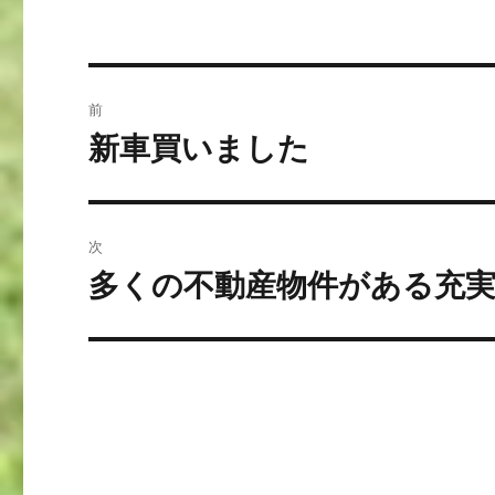
投
前
稿
新車買いました
前
の
ナ
投
ビ
稿:
次
ゲ
多くの不動産物件がある充
次
の
ー
投
シ
稿:
ョ
ン