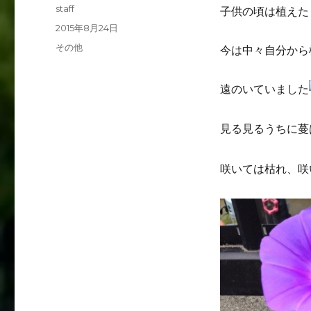
投
staff
子供の頃は植えた
稿
投
2015年8月24日
者
稿
カ
その他
今は中々自分から
日:
テ
ゴ
遠のいていました
リ
ー
見る見るうちに蔓
咲いては枯れ、咲