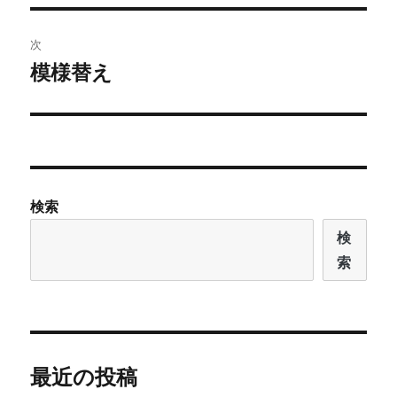
投
ビ
稿:
次
ゲ
模様替え
次
の
ー
投
シ
稿:
ョ
検索
ン
検
索
最近の投稿