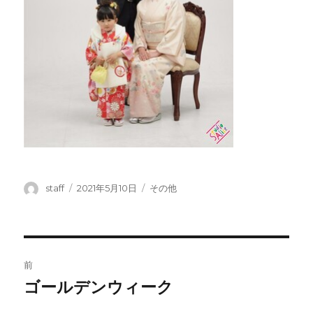
投
投
カ
staff
2021年5月10日
その他
稿
稿
テ
者
日:
ゴ
リ
ー
投
前
稿
ゴールデンウィーク
前
の
ナ