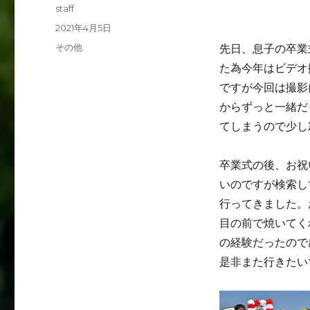
投
staff
稿
投
2021年4月5日
者
稿
カ
その他
先日、息子の卒業
日:
テ
た為今年はビデオ
ゴ
ですが今回は撮影
リ
ー
からずっと一緒だ
てしまうので少し
卒業式の後、お祝
いのですが検索し
行ってきました。
目の前で焼いてく
の経験だったので
是非また行きたい