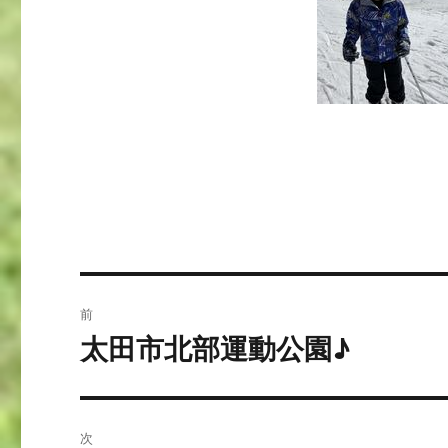
投
前
稿
太田市北部運動公園♪
前
の
ナ
投
ビ
稿:
次