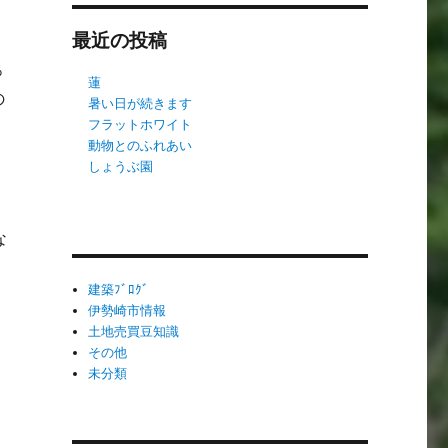
最近の投稿
っ
蓮
の
暑い日が続きます
フラットホワイト
動物とのふれあい
しょうぶ園
な
建築ﾌﾞﾛｸﾞ
伊勢崎市情報
土地売買豆知識
その他
未分類