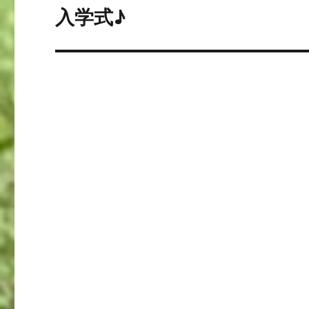
ゲ
入学式♪
次
の
ー
投
シ
稿:
ョ
ン