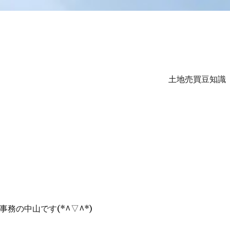
土地売買豆知識
ル
事務の中山です(*^▽^*)