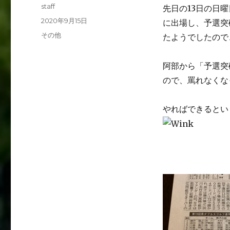
投
staff
先日の13日の日
稿
投
2020年9月15日
に出場し、予選突
者
稿
カ
その他
たようでしたので
日:
テ
ゴ
阿部から「予選突
リ
ー
ので、罵れなくな
やればできるとい