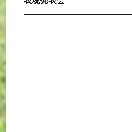
表現発表会
の
ー
投
シ
稿:
ョ
ン