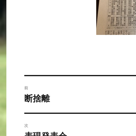
投
前
稿
断捨離
前
の
ナ
投
ビ
稿:
次
ゲ
次