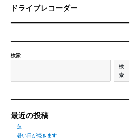
ゲ
ドライブレコーダー
次
の
ー
投
シ
稿:
ョ
検索
ン
検
索
最近の投稿
蓮
暑い日が続きます