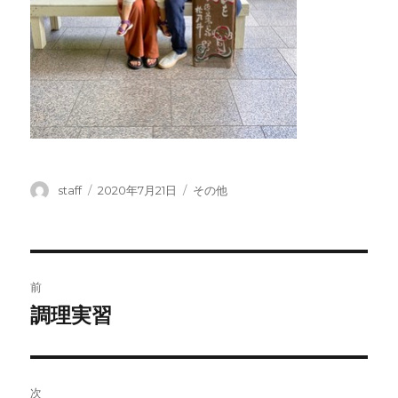
投
投
カ
staff
2020年7月21日
その他
稿
稿
テ
者
日:
ゴ
リ
ー
投
前
稿
調理実習
前
の
ナ
投
ビ
稿:
次