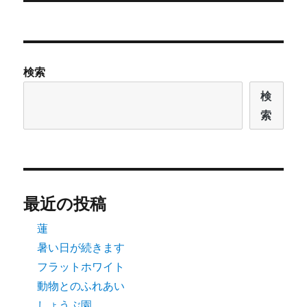
投
シ
稿:
ョ
検索
ン
検
索
最近の投稿
蓮
暑い日が続きます
フラットホワイト
動物とのふれあい
しょうぶ園