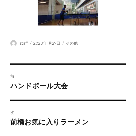
投
投
カ
staff
2020年1月27日
その他
稿
稿
テ
者
日:
ゴ
リ
ー
投
前
稿
ハンドボール大会
前
の
ナ
投
ビ
稿:
次
ゲ
前橋お気に入りラーメン
次
の
ー