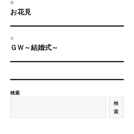
前
稿
お花見
前
の
ナ
投
ビ
稿:
次
ゲ
ＧＷ～結婚式～
次
の
ー
投
シ
稿:
ョ
検索
ン
検
索