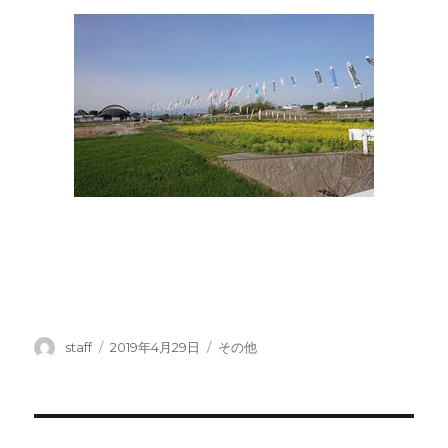
投
投
カ
staff
2019年4月29日
その他
稿
稿
テ
者
日:
ゴ
リ
ー
投