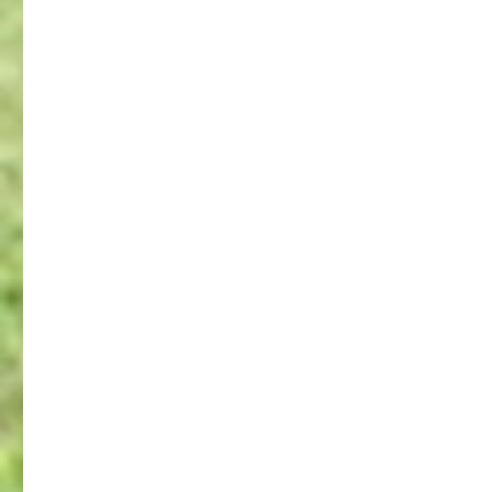
シ
稿:
ョ
ン