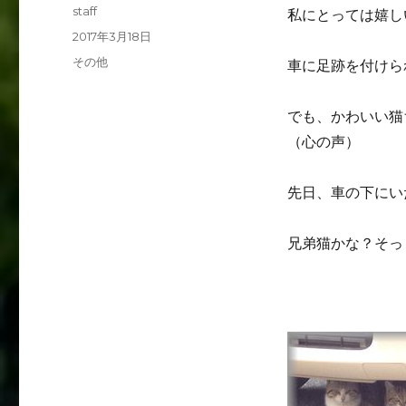
投
staff
私にとっては嬉し
稿
投
2017年3月18日
者
稿
カ
その他
車に足跡を付けら
日:
テ
ゴ
でも、かわいい猫
リ
ー
（心の声）
先日、車の下にい
兄弟猫かな？そっ