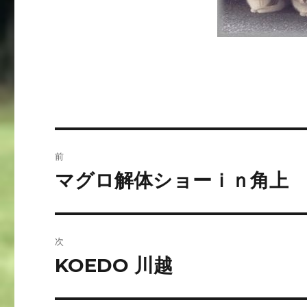
投
前
稿
マグロ解体ショーｉｎ角上
前
の
ナ
投
ビ
稿:
次
ゲ
KOEDO 川越
次
の
ー
投