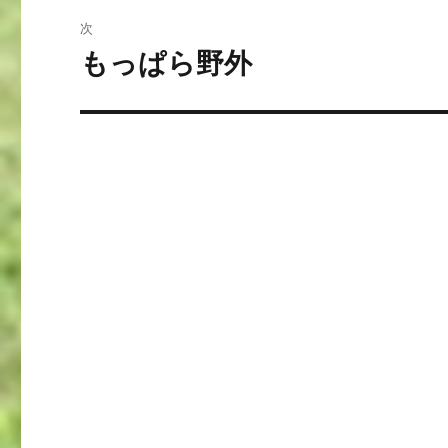
ビ
稿:
次
ゲ
もっぱら野外
次
の
ー
投
シ
稿:
ョ
ン