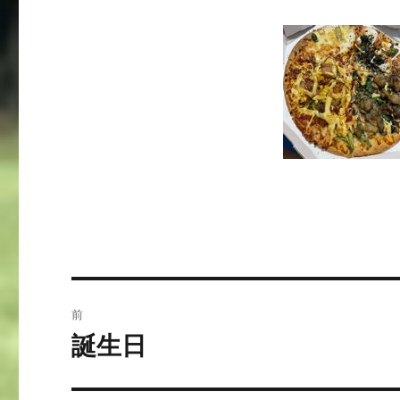
投
前
稿
誕生日
前
の
ナ
投