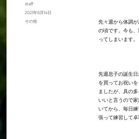
投
staff
稿
投
2021年6月14日
者
稿
カ
その他
先々週から体調が
日:
テ
の頃です。今も、
ゴ
ってしまいます。
リ
ー
先週息子の誕生日
を買ってお祝いを
ましたが、具の多
いいと言うので家
いてから、毎日練
張って練習して卓