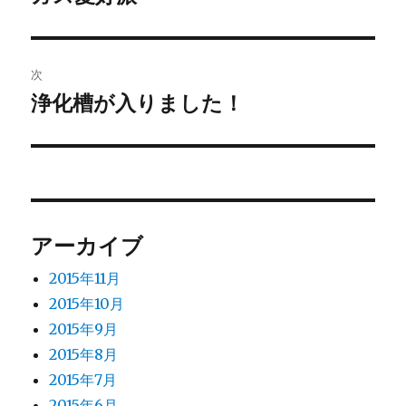
の
ナ
投
ビ
稿:
次
ゲ
浄化槽が入りました！
次
の
ー
投
シ
稿:
ョ
アーカイブ
ン
2015年11月
2015年10月
2015年9月
2015年8月
2015年7月
2015年6月