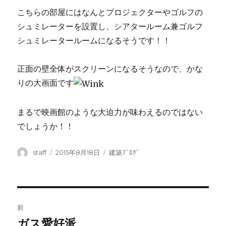
こちらの部屋にはなんとプロジェクターやゴルフの
シュミレーターを設置し、シアタールーム兼ゴルフ
シュミレータールームになるそうです！！
正面の壁全体がスクリーンになるそうなので、かな
りの大画面です
まるで映画館のような大迫力が味わえるのではない
でしょうか！！
投
投
カ
staff
2015年8月18日
建築ﾌﾞﾛｸﾞ
稿
稿
テ
者
日:
ゴ
リ
ー
投
前
稿
ガス愛好派
前