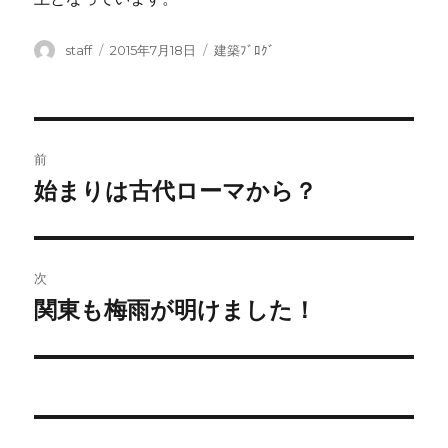
投
投
カ
staff
2015年7月18日
建築ﾌﾞﾛｸﾞ
稿
稿
テ
者
日:
ゴ
リ
ー
投
前
稿
始まりは古代ローマから？
前
の
ナ
投
ビ
稿:
次
ゲ
関東も梅雨が明けました！
次
の
ー
投
シ
稿:
ョ