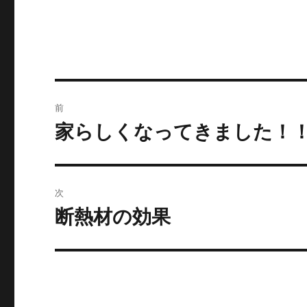
投
前
稿
家らしくなってきました！
前
の
ナ
投
ビ
稿:
次
ゲ
断熱材の効果
次
の
ー
投
シ
稿:
ョ