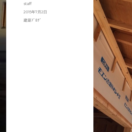
投
staff
稿
投
2015年7月2日
者
稿
カ
建築ﾌﾞﾛｸﾞ
日:
テ
ゴ
リ
ー