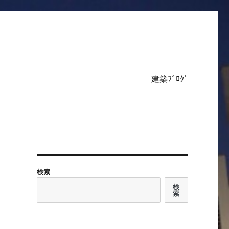
建築ﾌﾞﾛｸﾞ
検索
検
索