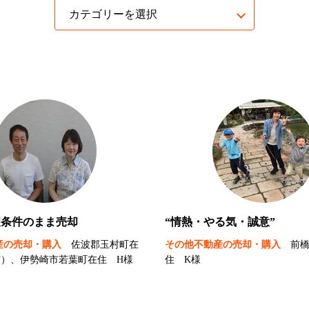
望条件のまま売却
“情熱・やる気・誠意”
産の売却・購入
佐波郡玉村町在
その他不動産の売却・購入
前
右）、伊勢崎市若葉町在住 H様
住 K様