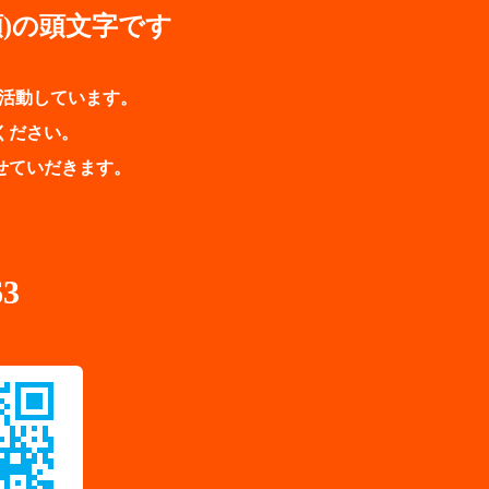
(信頼)の頭文字です
に活動しています。
ください。
せていだきます。
63