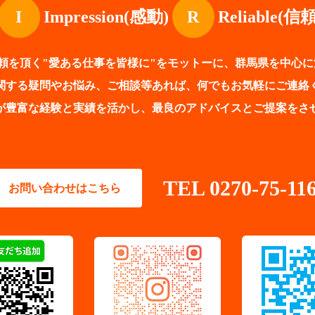
I
Impression(感動)
R
Reliable
頼を頂く"愛ある仕事を皆様に"をモットーに、群馬県を中心
関する疑問やお悩み、ご相談等あれば、何でもお気軽にご連絡
が豊富な経験と実績を活かし、最良のアドバイスとご提案をさ
TEL 0270-75-11
お問い合わせはこちら