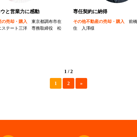
ハウと営業力に感動
専任契約に納得
産の売却・購入
東京都調布市在
その他不動産の売却・購入
前
エステート三洋 専務取締役 松
住 入澤様
1 / 2
1
2
»