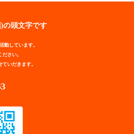
(信頼)の頭文字です
に活動しています。
ください。
せていだきます。
63