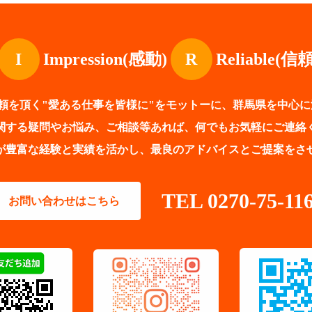
I
Impression(感動)
R
Reliable
頼を頂く"愛ある仕事を皆様に"をモットーに、群馬県を中心
関する疑問やお悩み、ご相談等あれば、何でもお気軽にご連絡
が豊富な経験と実績を活かし、最良のアドバイスとご提案をさ
TEL 0270-75-11
お問い合わせはこちら