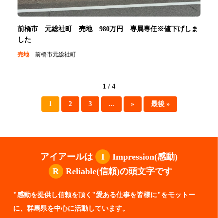
前橋市 元総社町 売地 980万円 専属専任※値下げしま
した
売地
前橋市元総社町
1 / 4
1
2
3
...
»
最後 »
アイアールは
I
Impression(感動)
R
Reliable(信頼)の頭文字です
"感動を提供し信頼を頂く"愛ある仕事を皆様に"をモットー
に、群馬県を中心に活動しています。